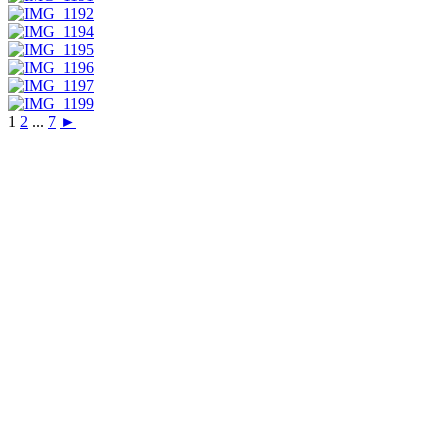
1
2
...
7
►